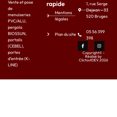
Vente et pose
rapide
1, rue Serge
de
Dejean – 33
Mentions
menuiseries
520 Bruges
légales
PVC/ALU,
pergola
05 56 399
BIOSSUN,
Plan du site
398
portails
(CEBEL),
portes
Copyright© -
Réalisé by
d’entrée (K-
ClictoutDEV.2026
LINE)